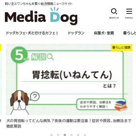
飼い主とワンちゃんを繋ぐ総合情報ニュースサイト
SEARCH
MENU
ドッグカフェ・犬と行けるカフェ！
ドッグラン
保護犬・里親
暮らし
暮らしと健康
療
犬の胃捻転ってどんな病気？食後の運動は要注意！症状や原因、治療法まで
徹底解説