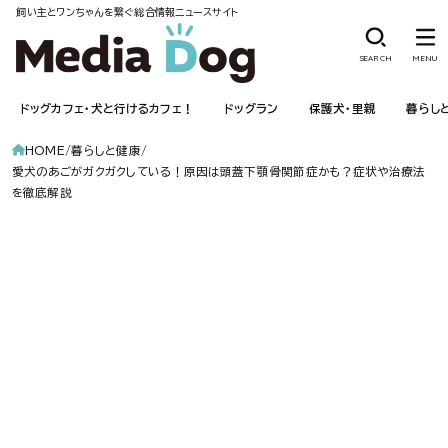
飼い主とワンちゃんを繋ぐ総合情報ニュースサイト
SEARCH
MENU
ドッグカフェ・犬と行けるカフェ！
ドッグラン
保護犬・里親
暮らし
HOME
暮らしと健康
愛犬のあごがガクガクしている！原因は頭蓋下顎骨関節症かも？症状や治療法
を徹底解説