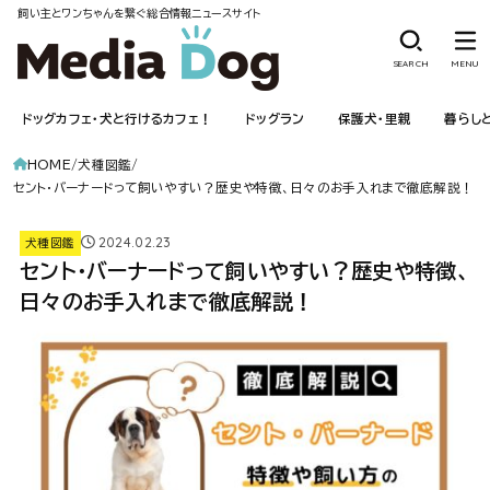
飼い主とワンちゃんを繋ぐ総合情報ニュースサイト
SEARCH
MENU
ドッグカフェ・犬と行けるカフェ！
ドッグラン
保護犬・里親
暮らし
HOME
犬種図鑑
セント・バーナードって飼いやすい？歴史や特徴、日々のお手入れまで徹底解説！
2024.02.23
犬種図鑑
セント・バーナードって飼いやすい？歴史や特徴、
日々のお手入れまで徹底解説！