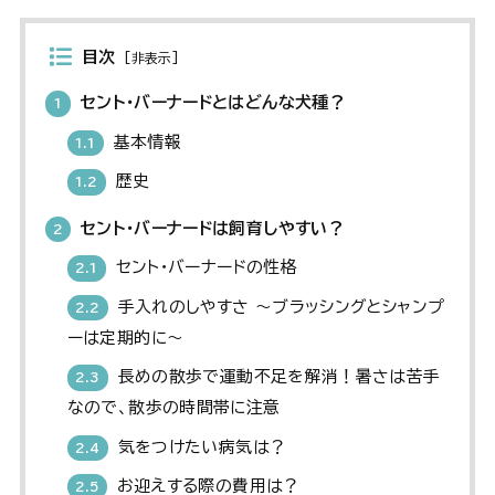
目次
[
非表示
]
セント・バーナードとはどんな犬種？
1
基本情報
1.1
歴史
1.2
セント・バーナードは飼育しやすい？
2
セント・バーナードの性格
2.1
手入れのしやすさ 〜ブラッシングとシャンプ
2.2
ーは定期的に〜
長めの散歩で運動不足を解消！暑さは苦手
2.3
なので、散歩の時間帯に注意
気をつけたい病気は？
2.4
お迎えする際の費用は？
2.5