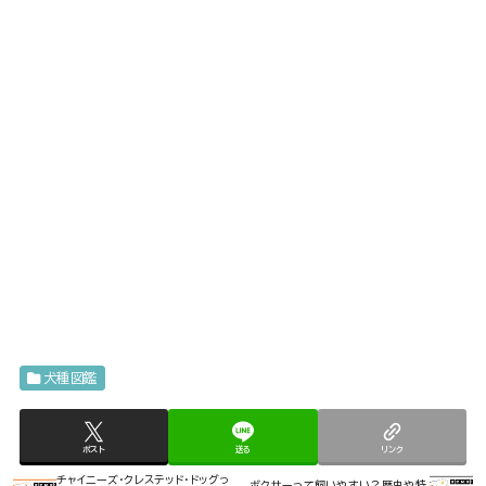
犬種図鑑
ポスト
送る
リンク
チャイニーズ・クレステッド・ドッグっ
ボクサーって飼いやすい？歴史や特