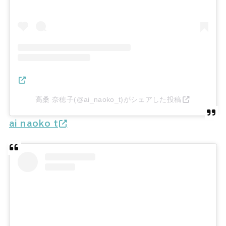
高桑 奈穂子(@ai_naoko_t)がシェアした投稿
ai_naoko_t