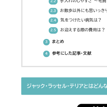
手入れのしやすさ 〜毛質
2.2
お散歩以外にも思いっき
2.3
気をつけたい病気は？
2.4
お迎えする際の費用は？
2.5
まとめ
3
参考にした記事・文献
4
ジャック・ラッセル・テリア
とはどん