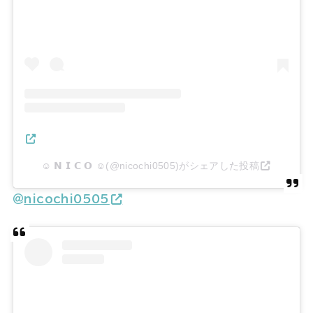
☺︎︎ 𝗡 𝗜 𝗖 𝗢 ☺︎︎(@nicochi0505)がシェアした投稿
＠
nicochi0505