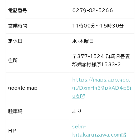
電話番号
0279-82-5266
営業時間
11時00分～15時30分
定休日
水・木曜日
〒377-1524 群馬県吾妻
住所
郡嬬恋村鎌原1533-2
https://maps.app.goo.
google map
gl/DxmHg39pkAD4p8i
u6
駐車場
あり
selm-
HP
kitakaruizawa.com