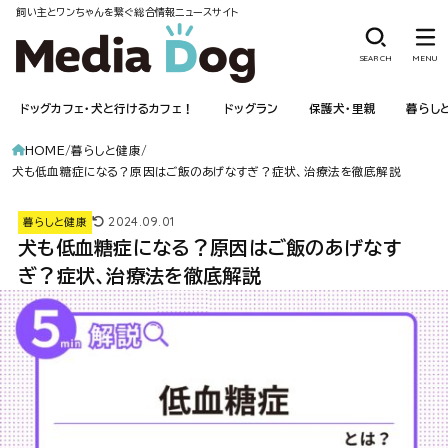
飼い主とワンちゃんを繋ぐ総合情報ニュースサイト
SEARCH
MENU
ドッグカフェ・犬と行けるカフェ！
ドッグラン
保護犬・里親
暮らし
HOME
暮らしと健康
犬も低血糖症になる？原因はご飯のあげなすぎ？症状、治療法を徹底解説
2024.09.01
暮らしと健康
犬も低血糖症になる？原因はご飯のあげなす
ぎ？症状、治療法を徹底解説