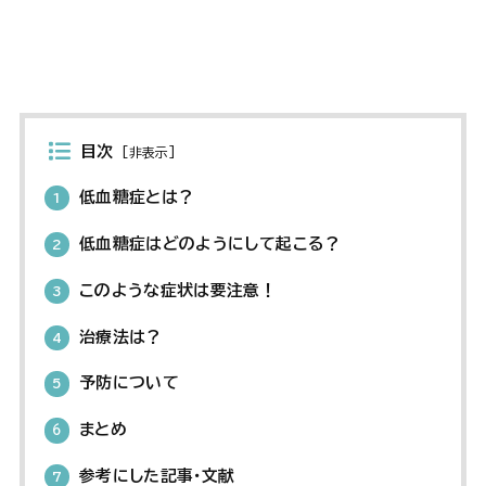
目次
[
非表示
]
低血糖症とは？
1
低血糖症はどのようにして起こる？
2
このような症状は要注意！
3
治療法は？
4
予防について
5
まとめ
6
参考にした記事・文献
7