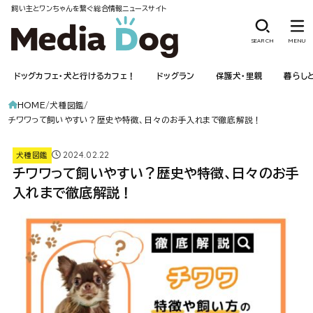
飼い主とワンちゃんを繋ぐ総合情報ニュースサイト
SEARCH
MENU
ドッグカフェ・犬と行けるカフェ！
ドッグラン
保護犬・里親
暮らし
HOME
犬種図鑑
チワワって飼いやすい？歴史や特徴、日々のお手入れまで徹底解説！
2024.02.22
犬種図鑑
チワワって飼いやすい？歴史や特徴、日々のお手
入れまで徹底解説！