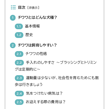
目次
[
非表示
]
チワワとはどんな犬種？
1
基本情報
1.1
歴史
1.2
チワワは飼育しやすい？
2
チワワの性格
2.1
手入れのしやすさ 〜ブラッシングとトリミン
2.2
グは定期的に〜
運動量は少ないが、社会性を育むためにも散
2.3
歩は行きましょう
気をつけたい病気は？
2.4
お迎えする際の費用は？
2.5