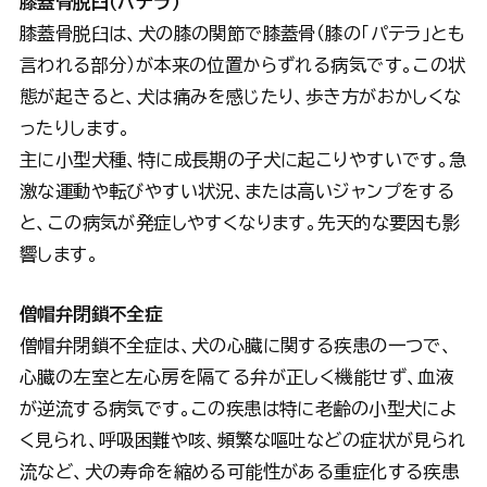
膝蓋骨脱臼（パテラ）
膝蓋骨脱臼は、犬の膝の関節で膝蓋骨（膝の「パテラ」とも
言われる部分）が本来の位置からずれる病気です。この状
態が起きると、犬は痛みを感じたり、歩き方がおかしくな
ったりします。
主に小型犬種、特に成長期の子犬に起こりやすいです。急
激な運動や転びやすい状況、または高いジャンプをする
と、この病気が発症しやすくなります。先天的な要因も影
響します。
僧帽弁閉鎖不全症
僧帽弁閉鎖不全症は、犬の心臓に関する疾患の一つで、
心臓の左室と左心房を隔てる弁が正しく機能せず、血液
が逆流する病気です。この疾患は特に老齢の小型犬によ
く見られ、呼吸困難や咳、頻繁な嘔吐などの症状が見られ
流など、犬の寿命を縮める可能性がある重症化する疾患