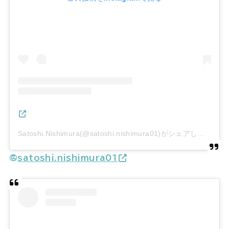
Satoshi.Nishimura(@satoshi.nishimura01)がシェアした投稿
@
satoshi.nishimura01