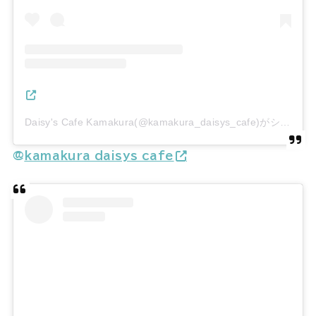
Daisy's Cafe Kamakura(@kamakura_daisys_cafe)がシェアした投稿
@
kamakura_daisys_cafe