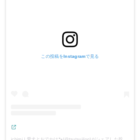
この投稿をInstagramで見る
ichimi | 愛犬とおでかけ🐾(@tsutsujilog)がシェアした投稿